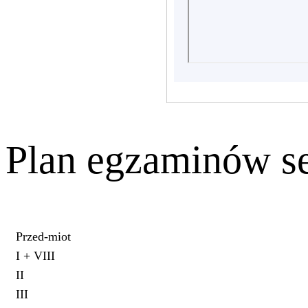
Plan egzaminów s
Przed-miot
I + VIII
II
III